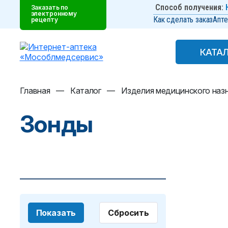
Способ получения:
Заказать по
электронному
Как сделать заказ
Апте
рецепту
КАТА
КАТА
Главная
—
Каталог
—
Изделия медицинского наз
Зонды
Показать
Сбросить