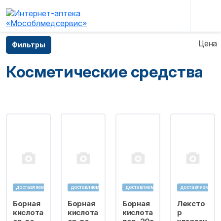
Главная
—
Каталог
—
Косметические средства
Цена
Фильтры
Косметические средства
доставляем
доставляем
доставляем
доставляем
Борная
Борная
Борная
Лексто
кислота
кислота
кислота
р