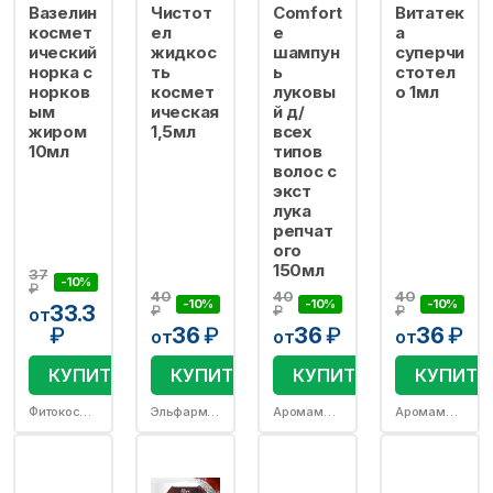
Вазелин
Чистот
Comfort
Витатек
космет
ел
e
а
ический
жидкос
шампун
суперчи
норка с
ть
ь
стотел
норков
космет
луковы
о 1мл
ым
ическая
й д/
жиром
1,5мл
всех
10мл
типов
волос с
экст
лука
репчат
ого
150мл
37
-10%
₽
40
40
40
-10%
-10%
-10%
33.3
₽
₽
₽
от
₽
36
₽
36
₽
36
₽
от
от
от
КУПИТЬ
КУПИТЬ
КУПИТЬ
КУПИТЬ
Фитокосметик ООО
Эльфарма.ру ООО
Аромамарка/Пульс
Аромамарка