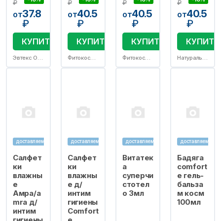
₽
₽
₽
₽
37.8
40.5
40.5
40.5
от
от
от
от
₽
₽
₽
₽
КУПИТЬ
КУПИТЬ
КУПИТЬ
КУПИТЬ
Эвтекс ООО
Фитокосметик ООО
Фитокосметик ООО
Натуральные масла ООО (г.Солнечногорск)
доставляем
доставляем
доставляем
доставляем
Салфет
Салфет
Витатек
Бадяга
ки
ки
а
comfort
влажны
влажны
суперчи
e гель-
е
е д/
стотел
бальза
Амра/a
интим
о 3мл
м косм
mra д/
гигиены
100мл
интим
Comfort
гигиены
e