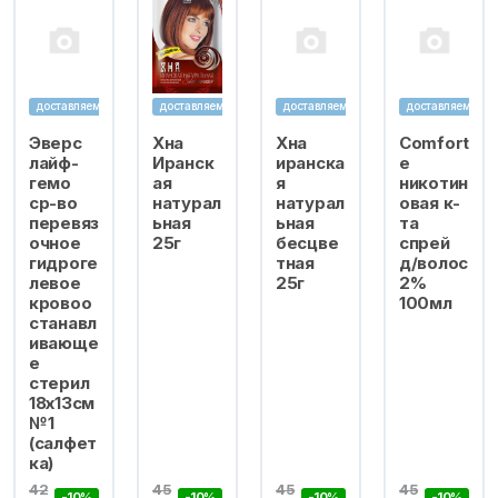
доставляем
доставляем
доставляем
доставляем
Эверс
Хна
Хна
Comfort
лайф-
Иранск
иранска
e
гемо
ая
я
никотин
ср-во
натурал
натурал
овая к-
перевяз
ьная
ьная
та
очное
25г
бесцве
спрей
гидроге
тная
д/волос
левое
25г
2%
кровоо
100мл
станавл
ивающе
е
стерил
18х13см
№1
(салфет
ка)
42
45
45
45
-10%
-10%
-10%
-10%