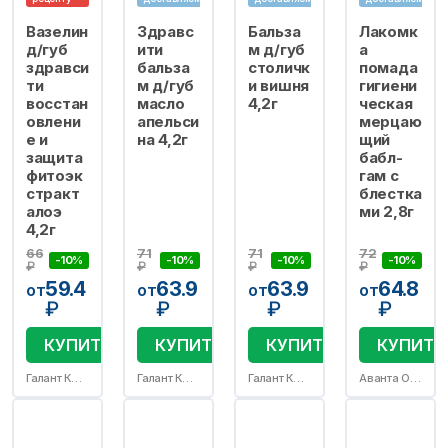
Вазелин
Здравс
Бальза
Лакомк
д/губ
ити
м д/губ
а
здравси
бальза
столичк
помада
ти
м д/губ
и вишня
гигиени
восстан
масло
4,2г
ческая
овлени
апельси
мерцаю
е и
на 4,2г
щий
защита
бабл-
фитоэк
гам с
стракт
блестка
алоэ
ми 2,8г
4,2г
66
71
71
72
-10%
-10%
-10%
-10%
₽
₽
₽
₽
59.4
63.9
63.9
64.8
от
от
от
от
₽
₽
₽
₽
КУПИТЬ
КУПИТЬ
КУПИТЬ
КУПИТЬ
Галант Косметик-М ООО
Галант Косметик-М ООО
Галант Косметик-М ООО
Аванта ОАО