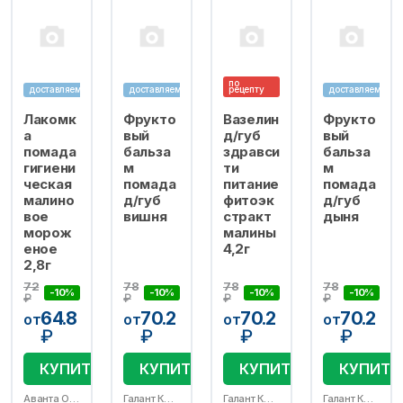
по
доставляем
доставляем
рецепту
доставляем
Лакомк
Фрукто
Вазелин
Фрукто
а
вый
д/губ
вый
помада
бальза
здравси
бальза
гигиени
м
ти
м
ческая
помада
питание
помада
малино
д/губ
фитоэк
д/губ
вое
вишня
стракт
дыня
морож
малины
еное
4,2г
2,8г
72
78
78
78
-10%
-10%
-10%
-10%
₽
₽
₽
₽
64.8
70.2
70.2
70.2
от
от
от
от
₽
₽
₽
₽
КУПИТЬ
КУПИТЬ
КУПИТЬ
КУПИТЬ
Аванта ОАО
Галант Косметик-М ООО
Галант Косметик-М ООО
Галант Косметик-М ООО