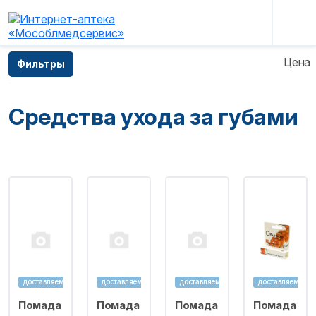
Главная
—
Каталог
—
Косметические средства
Цена
Фильтры
—
Средства ухода за губами
Средства ухода за губами
доставляем
доставляем
доставляем
доставляем
Помада
Помада
Помада
Помада