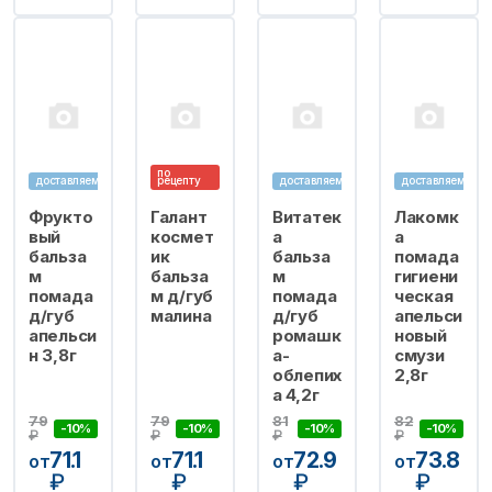
по
доставляем
рецепту
доставляем
доставляем
Фрукто
Галант
Витатек
Лакомк
вый
космет
а
а
бальза
ик
бальза
помада
м
бальза
м
гигиени
помада
м д/губ
помада
ческая
д/губ
малина
д/губ
апельси
апельси
ромашк
новый
н 3,8г
а-
смузи
облепих
2,8г
а 4,2г
79
79
81
82
-10%
-10%
-10%
-10%
₽
₽
₽
₽
71.1
71.1
72.9
73.8
от
от
от
от
₽
₽
₽
₽