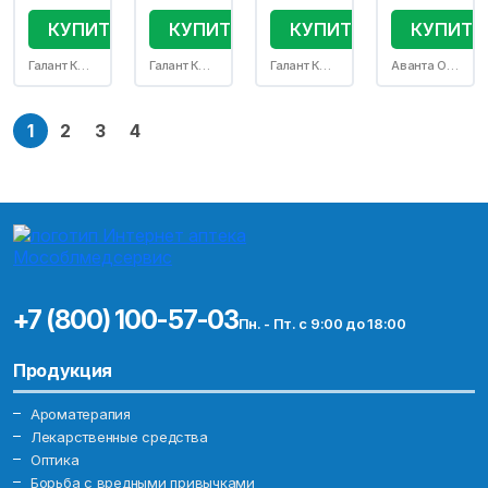
КУПИТЬ
КУПИТЬ
КУПИТЬ
КУПИТЬ
Галант Косметик-М ООО
Галант Косметик-М ООО
Галант Косметик-М ООО
Аванта ОАО
1
2
3
4
+7 (800) 100-57-03
Пн. - Пт. с 9:00 до 18:00
Продукция
Ароматерапия
Лекарственные средства
Оптика
Борьба с вредными привычками