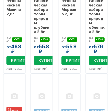
гигиени
гигиени
гигиени
гигиени
ческая
ческая
ческая
ческая
Малина
лабора
Морозк
лабора
2,8г
тория
о 2,8г
тория
природ
природ
ы
ы
клубник
облепих
а 2,8г
а 2,8г
52
62
62
64
-10%
-10%
-10%
-10%
₽
₽
₽
₽
46.8
55.8
55.8
57.6
от
от
от
от
₽
₽
₽
₽
КУПИТЬ
КУПИТЬ
КУПИТЬ
КУПИТЬ
Аванта ОАО
Сувенир/Аванта ОАО
Аванта ОАО
Сувенир/Аванта ОАО
по
рецепту
доставляем
доставляем
доставляем