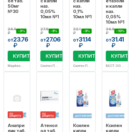
ол таб.
с капли
с капли
етазоли
50мг
наз.
наз.
н капли
№30
0,05%
0,1%
наз.
10мл №1
10мл №1
0,05%
10мл №1
24.5
27.9
32.1
34.9
-3%
-3%
-3%
-10%
₽
₽
₽
₽
23.76
27.06
31.14
31.41
от
от
от
от
₽
₽
₽
₽
КУПИТЬ
КУПИТЬ
КУПИТЬ
КУПИТЬ
Марбиофарм ОАО
Синтез ПАО
Синтез ПАО
ВЕСТ ООО/пр.Самарамедпром ОАО
по
по
доставляем
доставляем
рецепту
рецепту
доставляем
доставляем
Анапри
Атенол
Ксилен
Ксилен
лин таб.
ол таб.
капли
капли