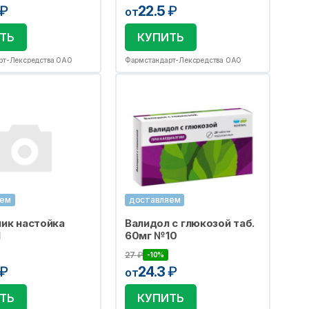
₽
22.5
₽
от
ТЬ
КУПИТЬ
рт-Лексредства ОАО
Фармстандарт-Лексредства ОАО
яем
доставляем
ик настойка
Валидол с глюкозой таб.
1
60мг №10
27
₽
-10%
₽
24.3
₽
от
ТЬ
КУПИТЬ