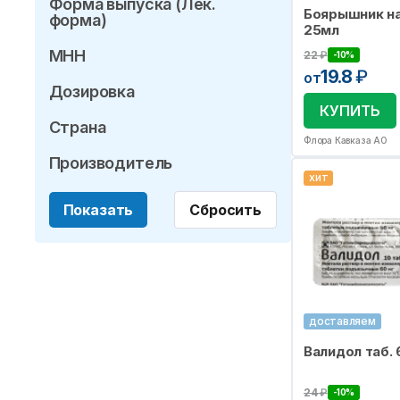
Форма выпуска (Лек.
Боярышник н
форма)
25мл
МНН
22
₽
-10%
19.8
₽
от
Дозировка
КУПИТЬ
Страна
Флора Кавказа АО
Производитель
хит
Показать
Сбросить
доставляем
Валидол таб.
24
₽
-10%