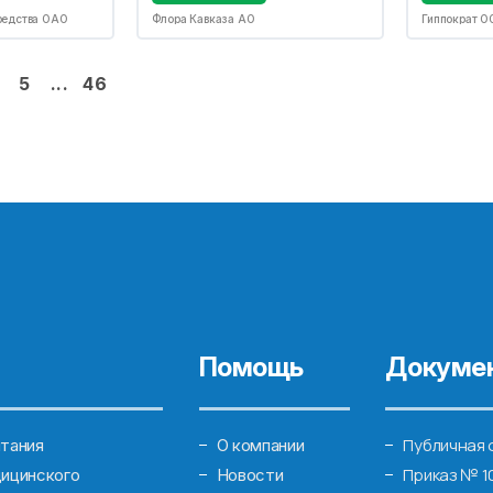
редства ОАО
Флора Кавказа АО
Гиппократ О
5
...
46
Помощь
Докуме
Публичная 
тания
О компании
Приказ № 1
ицинского
Новости