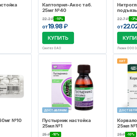
астойка
Каптоприл-Акос таб.
Нитрогл
25мг №40
подъязы
22.2
₽
22.7
₽
-10%
-3%
19.98
₽
22.0
от
от
КУПИТЬ
КУПИ
Синтез ОАО
Люми ООО (г
хит
доставляем
доставл
 60мг №10
Пустырник настойка
Корвало
25мл №1
25мл №
25
₽
25
₽
-10%
-10%