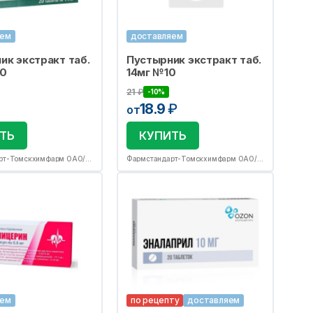
яем
доставляем
ик экстракт таб.
Пустырник экстракт таб.
20
14мг №10
21
₽
-10%
18.9
₽
от
ТЬ
КУПИТЬ
Фармстандарт-Томскхимфарм ОАО/пр.Фармстандарт-Лексредства ОАО
Фармстандарт-Томскхимфарм ОАО/пр.Фармстандарт-Лексредства ОАО
яем
по рецепту
доставляем