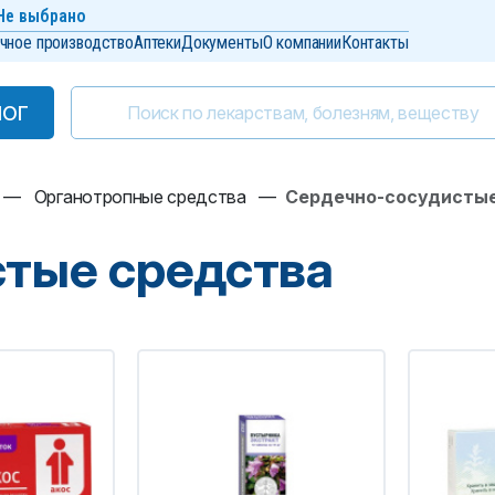
Не выбрано
чное производство
Аптеки
Документы
О компании
Контакты
ЛОГ
ЛОГ
—
Органотропные средства
—
Сердечно-сосудистые
тые средства