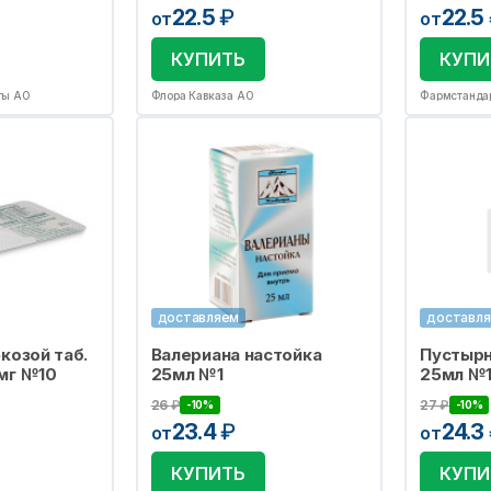
22.5
₽
22.5
от
от
КУПИТЬ
КУПИ
ты АО
Флора Кавказа АО
Фармстанда
доставляем
доставл
козой таб.
Валериана настойка
Пустырн
мг №10
25мл №1
25мл №
26
₽
27
₽
-10%
-10%
23.4
₽
24.3
от
от
КУПИТЬ
КУПИ