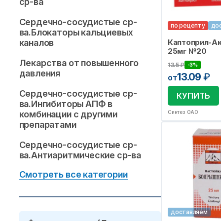
ср-ва
Сердечно-сосудистые ср-
по рецепту
до
ва.Блокаторы кальциевых
каналов
Каптоприл-Ак
25мг №20
Лекарства от повышенного
13.5
₽
-3%
давления
13.09
₽
от
Сердечно-сосудистые ср-
КУПИТЬ
ва.Ингибиторы АПФ в
комбинации с другими
Синтез ОАО
препаратами
Сердечно-сосудистые ср-
ва.Антиаритмические ср-ва
Смотреть все категории
доставляем