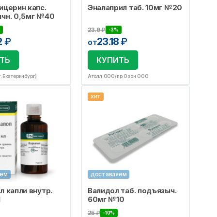
ицерин капс.
Эналаприл таб. 10мг №20
чн. 0,5мг №40
23.9
₽
-3%
2
₽
23.18
₽
от
ТЬ
КУПИТЬ
.Екатеринбург)
Атолл ООО/пр.Озон ООО
хит
яем
доставляем
л капли внутр.
Валидол таб. подъязыч.
1
60мг №10
25
₽
-10%