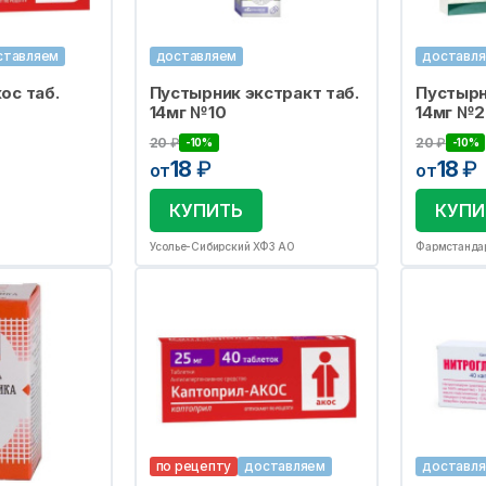
ставляем
доставляем
доставл
ос таб.
Пустырник экстракт таб.
Пустырн
14мг №10
14мг №
20
₽
20
₽
-10%
-10%
18
₽
18
₽
от
от
КУПИТЬ
КУПИ
Усолье-Сибирский ХФЗ АО
по рецепту
доставляем
доставл