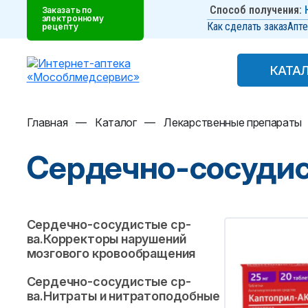
Способ получения:
Заказать по
электронному
Как сделать заказ
Апте
рецепту
КАТА
КАТА
Главная
—
Каталог
—
Лекарственные препараты
Сердечно-сосудис
Сердечно-сосудистые ср-
ва.Корректоры нарушений
мозгового кровообращения
Сердечно-сосудистые ср-
ва.Нитраты и нитратоподобные