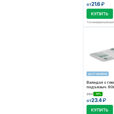
21.6
₽
от
КУПИТЬ
Татхимфармпрепара
доставляем
Валидол с глю
подъязыч. 60
26
₽
-10%
23.4
₽
от
КУПИТЬ