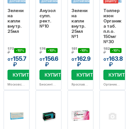
доставляем
доставляем
доставляем
рецепту
Зелени
Анузол
Зелени
Толпер
на
супп.
на
изон
капли
рект.
капли
Органик
внутр.
№10
внутр.
а таб.
25мл
25мл
п.п.о.
№1
150мг
№30
173
174
181
182
-10%
-10%
-10%
-10%
₽
₽
₽
₽
155.7
156.6
162.9
163.8
от
от
от
от
₽
₽
₽
₽
КУПИТЬ
КУПИТЬ
КУПИТЬ
КУПИТЬ
Московская ФФ ЗАО
Биосинтез ПАО
Ярославская ФФ
Органика ОАО