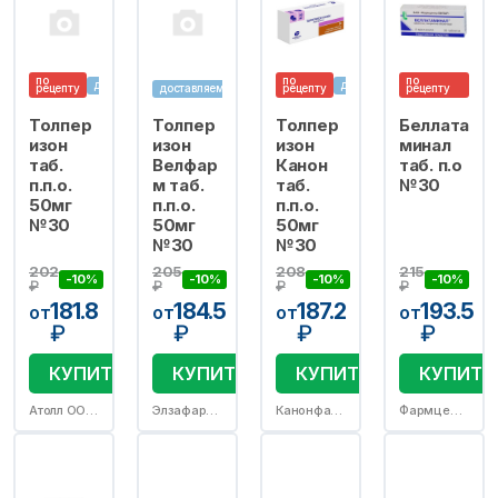
по
по
по
доставляем
доставляем
рецепту
доставляем
рецепту
рецепту
Толпер
Толпер
Толпер
Беллата
изон
изон
изон
минал
таб.
Велфар
Канон
таб. п.о
п.п.о.
м таб.
таб.
№30
50мг
п.п.о.
п.п.о.
№30
50мг
50мг
№30
№30
202
205
208
215
-10%
-10%
-10%
-10%
₽
₽
₽
₽
181.8
184.5
187.2
193.5
от
от
от
от
₽
₽
₽
₽
КУПИТЬ
КУПИТЬ
КУПИТЬ
КУПИТЬ
Атолл ООО/пр.Озон ООО
Элзафарм ООО/пр.Велфарм ООО
Канонфарма продакшн ЗАО
Фармцентр ВИЛАР АО