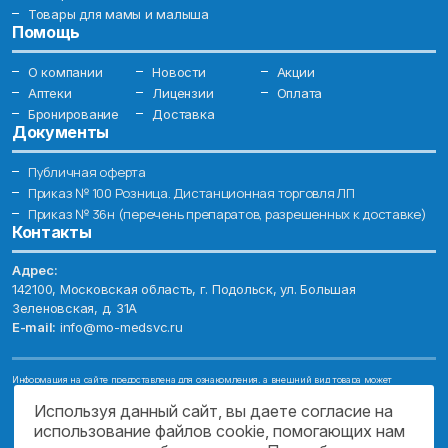
Товары для мамы и малыша
Помощь
О компании
Новости
Акции
Аптеки
Лицензии
Оплата
Бронирование
Доставка
Документы
Публичная оферта
Приказ № 100 Розница. Дистанционная торговля ЛП
Приказ № 36н (перечень препаратов, разрешенных к доставке)
Контакты
Адрес:
142100, Московская область, г. Подольск, ул. Большая
Зеленовская, д. 31А
E-mail:
info@mo-medsvc.ru
Информация на сайте предоставлена для ознакомления, а внешний вид товара может
отличаться от фотографий. Описание препаратов и их свойств не заменяет обращения к врачу.
Имеются противопоказания, проконсультируйтесь со специалистом!
Используя данный сайт, вы даете согласие на
использование файлов cookie, помогающих нам
© 2026. ГОСУДАРСТВЕННОЕ БЮДЖЕТНОЕ УЧРЕЖДЕНИЕ МОСКОВСКОЙ