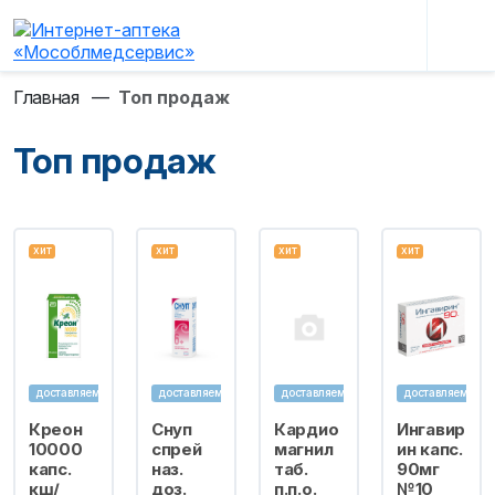
Главная
—
Топ продаж
Топ продаж
хит
хит
хит
хит
доставляем
доставляем
доставляем
доставляем
Креон
Снуп
Кардио
Ингавир
10000
спрей
магнил
ин капс.
капс.
наз.
таб.
90мг
кш/
доз.
п.п.о.
№10